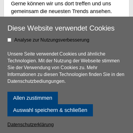
Gerne können wir uns dort treffen und uns
Seminare bei T&T
gemeinsam die neuesten Trends ansehen.
Sehen wir uns?
Diese Website verwendet Cookies
Seminare bei Ihnen
Ihr Team von TON & TECHNIK
Analyse zur Nutzungsverbesserung
Veranstaltungen bei T&T
Unsere Seite verwendet Cookies und ähnliche
Technologien. Mit der Nutzung der Webseite stimmen
Messen und Tagungen
Sie der Verwendung von Cookies zu. Mehr
Informationen zu diesen Technologien finden Sie in den
Ton&Technik
Datenschutzbediungungen.
Links
Allen zustimmen
Kontakt & Anfahrt
Ziele und Werte
Impressum
Auswahl speichern & schließen
Ansprechpartner
Widerrufsbelehrung
Datenschutzerklärung
Datenschutzerklärung