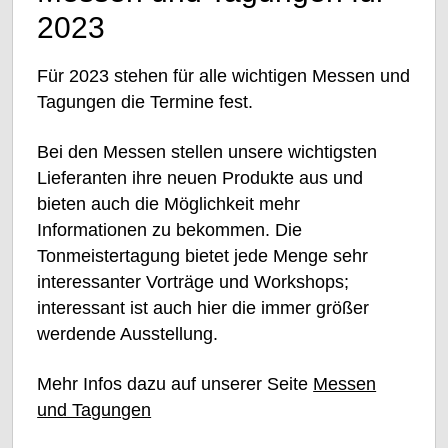
Raumakustik
2023
Ton-Technik
Für 2023 stehen für alle wichtigen Messen und
Tagungen die Termine fest.
Licht-Technik
Bei den Messen stellen unsere wichtigsten
Lieferanten ihre neuen Produkte aus und
Video-Technik
bieten auch die Möglichkeit mehr
Informationen zu bekommen. Die
Mediensteuerung
Tonmeistertagung bietet jede Menge sehr
interessanter Vorträge und Workshops;
Barrierefreiheit
interessant ist auch hier die immer größer
werdende Ausstellung.
CDs und DVDs
Mehr Infos dazu auf unserer Seite
Messen
und Tagungen
Wissen