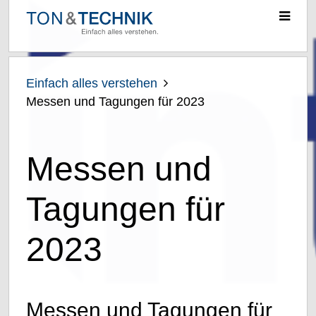
Ton
&
Technik
Unsere Arbeitsweisen
Scheffe
Einfach alles verstehen
Messen und Tagungen für 2023
Beraten & Planen
Installieren
Messen und
Verkaufen
Tagungen für
Service
2023
Arbeitsfelder
Messen und Tagungen für